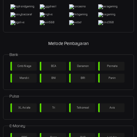
Metode Pembayaran
Bank
Cimb Niaga
BCA
Danamon
Permata
Mandiri
BNI
BRI
Panin
Pulsa
XL Axiata
Tri
Telkomsel
Axis
E-Money