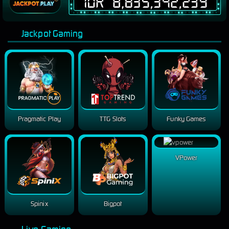
Jackpot Gaming
Pragmatic Play
TTG Slots
Funky Games
VPower
Spinix
Bigpot