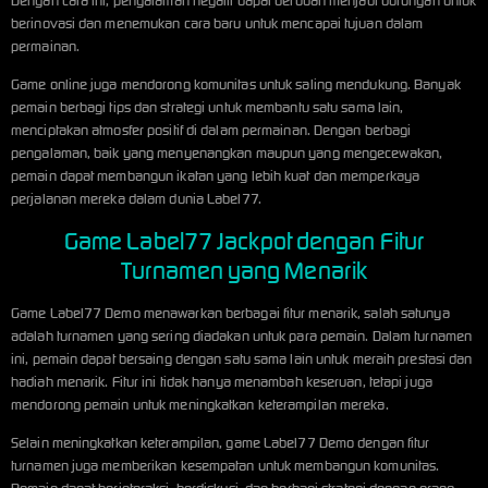
Dengan cara ini, pengalaman negatif dapat berubah menjadi dorongan untuk
berinovasi dan menemukan cara baru untuk mencapai tujuan dalam
permainan.
Game online juga mendorong komunitas untuk saling mendukung. Banyak
pemain berbagi tips dan strategi untuk membantu satu sama lain,
menciptakan atmosfer positif di dalam permainan. Dengan berbagi
pengalaman, baik yang menyenangkan maupun yang mengecewakan,
pemain dapat membangun ikatan yang lebih kuat dan memperkaya
perjalanan mereka dalam dunia Label77.
Game Label77 Jackpot dengan Fitur
Turnamen yang Menarik
Game Label77 Demo menawarkan berbagai fitur menarik, salah satunya
adalah turnamen yang sering diadakan untuk para pemain. Dalam turnamen
ini, pemain dapat bersaing dengan satu sama lain untuk meraih prestasi dan
hadiah menarik. Fitur ini tidak hanya menambah keseruan, tetapi juga
mendorong pemain untuk meningkatkan keterampilan mereka.
Selain meningkatkan keterampilan, game Label77 Demo dengan fitur
turnamen juga memberikan kesempatan untuk membangun komunitas.