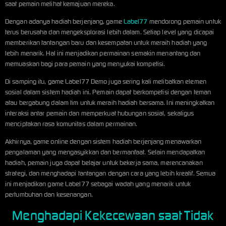
saat pemain melihat kemajuan mereka.
Dengan adanya hadiah berjenjang, game
Label77
mendorong pemain untuk
terus berusaha dan mengeksplorasi lebih dalam. Setiap level yang dicapai
memberikan tantangan baru dan kesempatan untuk meraih hadiah yang
lebih menarik. Hal ini menjadikan permainan semakin menantang dan
memuaskan bagi para pemain yang menyukai kompetisi.
Di samping itu, game Label77 Demo juga sering kali melibatkan elemen
sosial dalam sistem hadiah ini. Pemain dapat berkompetisi dengan teman
atau bergabung dalam tim untuk meraih hadiah bersama. Ini meningkatkan
interaksi antar pemain dan memperkuat hubungan sosial, sekaligus
menciptakan rasa komunitas dalam permainan.
Akhirnya, game online dengan sistem hadiah berjenjang menawarkan
pengalaman yang mengasyikkan dan bermanfaat. Selain mendapatkan
hadiah, pemain juga dapat belajar untuk bekerja sama, merencanakan
strategi, dan menghadapi tantangan dengan cara yang lebih kreatif. Semua
ini menjadikan game Label77 sebagai wadah yang menarik untuk
pertumbuhan dan kesenangan.
Menghadapi Kekecewaan saat Tidak