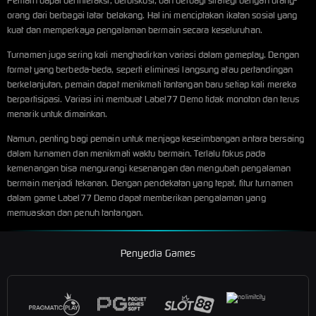
Pemain dapat berinteraksi, berdiskusi, dan berbagi strategi dengan orang-
orang dari berbagai latar belakang. Hal ini menciptakan ikatan sosial yang
kuat dan memperkaya pengalaman bermain secara keseluruhan.
Turnamen juga sering kali menghadirkan variasi dalam gameplay. Dengan
format yang berbeda-beda, seperti eliminasi langsung atau pertandingan
berkelanjutan, pemain dapat menikmati tantangan baru setiap kali mereka
berpartisipasi. Variasi ini membuat Label77 Demo tidak monoton dan terus
menarik untuk dimainkan.
Namun, penting bagi pemain untuk menjaga keseimbangan antara bersaing
dalam turnamen dan menikmati waktu bermain. Terlalu fokus pada
kemenangan bisa mengurangi kesenangan dan mengubah pengalaman
bermain menjadi tekanan. Dengan pendekatan yang tepat, fitur turnamen
dalam game Label77 Demo dapat memberikan pengalaman yang
memuaskan dan penuh tantangan.
Penyedia Games